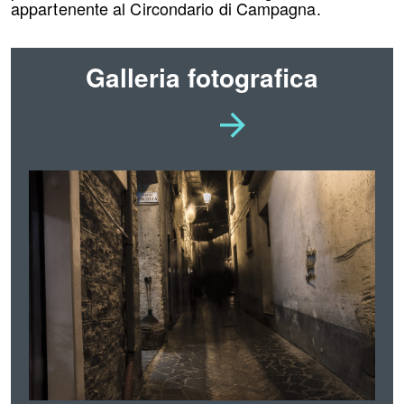
appartenente al Circondario di Campagna.
Galleria fotografica
Vai
È
possibile
alla
navigare
le
slide
slide
utilizzando
successiva
i
tasti
freccia