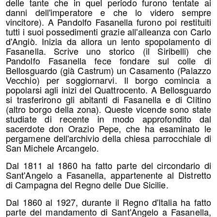
delle tante che in quel periodo furono tentate ai
danni dell'imperatore e che lo videro sempre
vincitore). A Pandolfo Fasanella furono poi restituiti
tutti i suoi possedimenti grazie all'alleanza con Carlo
d'Angiò. Inizia da allora un lento spopolamento di
Fasanella. Scrive uno storico (il Siribelli) che
Pandolfo Fasanella fece fondare sul colle di
Bellosguardo (già Castrum) un Casamento (Palazzo
Vecchio) per soggiornarvi. Il borgo comincia a
popolarsi agli inizi del Quattrocento. A Bellosguardo
si trasferirono gli abitanti di Fasanella e di Clitino
(altro borgo della zona). Queste vicende sono state
studiate di recente in modo approfondito dal
sacerdote don Orazio Pepe, che ha esaminato le
pergamene dell'archivio della chiesa parrocchiale di
San Michele Arcangelo.
Dal 1811 al 1860 ha fatto parte del circondario di
Sant'Angelo a Fasanella, appartenente al Distretto
di Campagna del Regno delle Due Sicilie.
Dal 1860 al 1927, durante il Regno d'Italia ha fatto
parte del mandamento di Sant'Angelo a Fasanella,