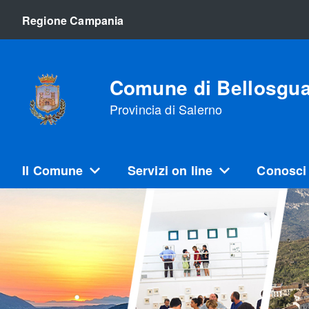
Regione Campania
Comune di Bellosgu
Provincia di Salerno
Il Comune
Servizi on line
Conosci