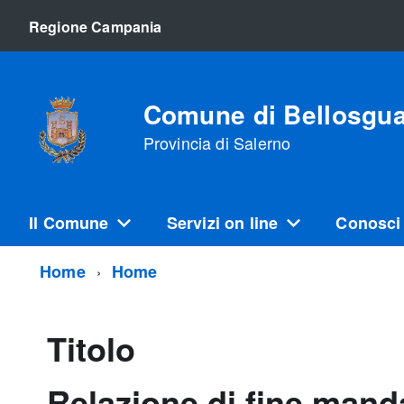
Regione Campania
Comune di Bellosgu
Provincia di Salerno
Il Comune
Servizi on line
Conosci
Home
Home
Titolo
Relazione di fine mand