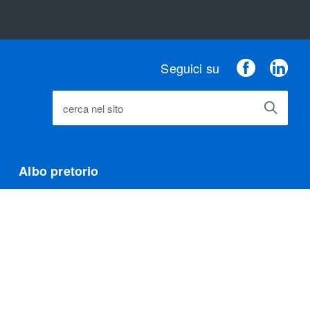
Faceboo
Lin
Seguici su
cerca nel sito
Albo pretorio