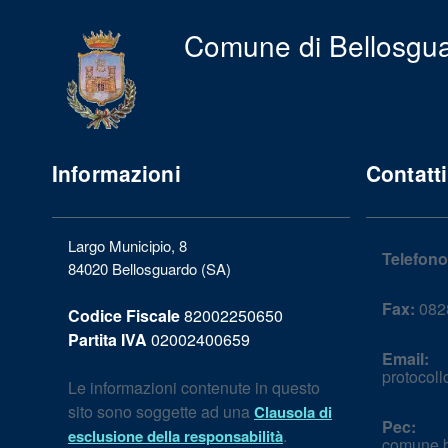
Comune di Bellosgu
Informazioni
Contatti
Largo Municipio, 8
Telefono
84020 Bellosguardo (SA)
Fax:
082
Codice Fiscale
82002250650
Partita IVA
02002400659
Email:
protocol
Le informazioni contenute in questo
sito sono soggette ad una
Clausola di
Pec:
.
esclusione della responsabilità
comune.b