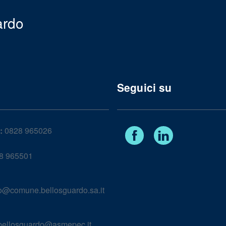
ardo
Seguici su
:
0828 965026
Facebook
Linkedin
8 965501
lo@comune.bellosguardo.sa.it
ellosguardo@asmepec.it