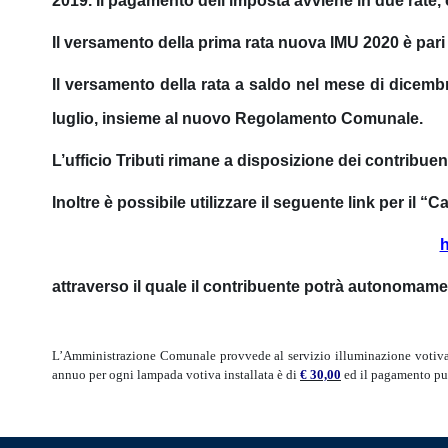
2019. Il pagamento dell’imposta avviene in due rate,
Il versamento della prima rata nuova IMU 2020 è pari 
Il versamento della rata a saldo nel mese di dicemb
luglio, insieme al nuovo Regolamento Comunale.
L’ufficio Tributi rimane a disposizione dei contribuent
Inoltre è possibile utilizzare il seguente link per il “
h
attraverso il quale il contribuente potrà autonomam
----------
L’Amministrazione Comunale provvede al servizio illuminazione votiva ne
annuo per ogni lampada votiva installata è di
€ 30,00
ed il pagamento pu