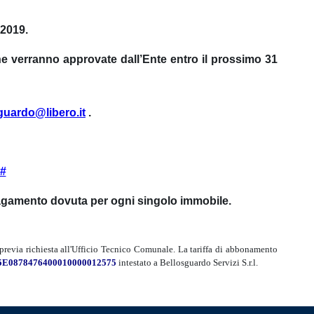
 2019.
he verranno approvate dall’Ente entro il prossimo 31
sguardo@libero.it
.
p#
 pagamento dovuta per ogni singolo immobile.
previa richiesta all'Ufficio Tecnico Comunale. La tariffa di abbonamento
5E0878476400010000012575
intestato a Bellosguardo Servizi S.r.l.