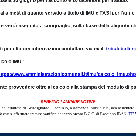
 ossia
16 giugno
per
l'acconto
e
16 dicembre
per
il saldo
.
alla metà di quanto versato a titolo di IMU e TASI per l'anno
re verrà eseguito a conguaglio, sulla base delle aliquote c
i per ulteriori informazioni contattare via mail:
tributi.bello
Calcolo IMU”
ttps://www.amministrazionicomunali.it/imu/calcolo_imu.ph
ente provvedere oltre al calcolo alla stampa del modulo di
-------------------------------------------
SERVIZIO LAMPADE VOTIVE
l cimitero di Bellosguardo. Il servizio, a domanda individuale, sarà assicurato 
ò essere effettuato tramite bonifico bancario presso B.C.C. di Roscigno IBAN:
IT9